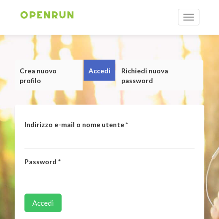
Toggle
navigatio
Salta
al
contenuto
Schede
Crea nuovo
Accedi
(scheda
Richiedi nuova
principale
primarie
profilo
attiva)
password
Indirizzo e-mail o nome utente
*
Password
*
Accedi