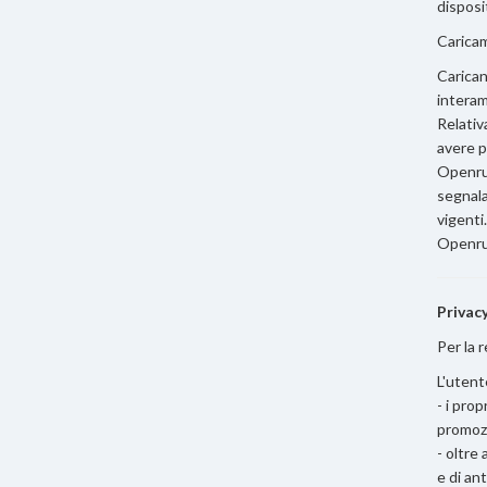
disposi
Caricam
Carican
interam
Relativ
avere p
Openrun
segnala
vigenti.
Openrun
Privac
Per la 
L'utent
- i prop
promoz
- oltre
e di an