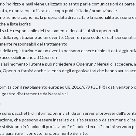
oprio indirizzo e-mail viene utilizzato soltanto per le comunicazioni da par
cato, e non viene utilizzato a scopo pubblicitario / promozionale
oprio nome e cognome, la propria data di nascita e la nazionalità possono es
che e liste iscritti
l s.r.l. è responsabile del trattamento dei dati sul sito openrun.it
tto della registrazione ad un evento, Openrun può cedere i dati personali ai
rmente responsabili del trattamento
tto della registrazione ad un evento possono essere richiesti dati aggiunti
 accessibili anche ad Openrun
alsiasi momento l'utente può richiedere a Openrun / Nereal di accedere, mo
, Openrun fornirà anche l'elenco degli organizzatori che hanno avuto acces
ormità con il regolamento europeo UE 2016/679 (GDPR) i dati vengono con
o, gestito direttamente da Nereal s.r.l.
e
e sono pacchetti di informazioni inviati da un server al browser dell'uten
gazione, che possono essere installati dal sito stesso o da strumenti di ter
 si dividono in "cookie di profilazione" e "cookie tecnici". I primi servono p
 a garantire il corretto funzionamento del sito.