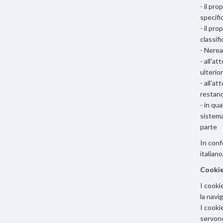
- il pr
specifi
- il pr
classifi
- Nerea
- all'a
ulterio
- all'a
restano
- in qu
sistema
parte
In conf
italian
Cooki
I cooki
la navi
I cookie
servono