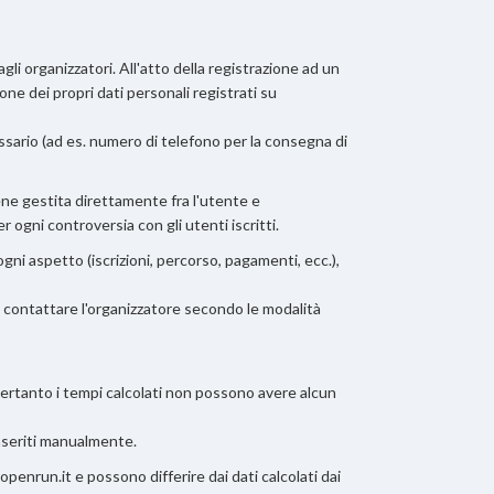
i organizzatori. All'atto della registrazione ad un
one dei propri dati personali registrati su
essario (ad es. numero di telefono per la consegna di
ene gestita direttamente fra l'utente e
er ogni controversia con gli utenti iscritti.
ni aspetto (iscrizioni, percorso, pagamenti, ecc.),
à contattare l'organizzatore secondo le modalità
pertanto i tempi calcolati non possono avere alcun
inseriti manualmente.
openrun.it e possono differire dai dati calcolati dai