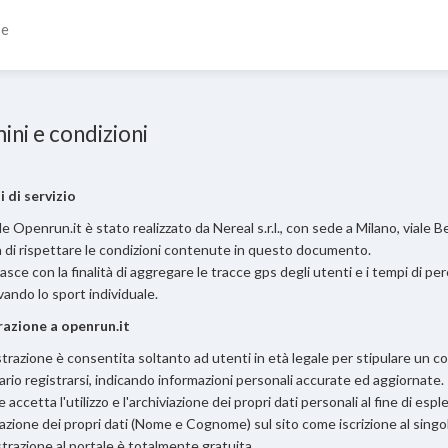
se
ini e condizioni
 di servizio
le Openrun.it è stato realizzato da Nereal s.r.l., con sede a Milano, viale Be
 di rispettare le condizioni contenute in questo documento.
nasce con la finalità di aggregare le tracce gps degli utenti e i tempi di per
vando lo sport individuale.
razione a openrun.it
strazione è consentita soltanto ad utenti in età legale per stipulare un cont
rio registrarsi, indicando informazioni personali accurate ed aggiornate.
 accetta l'utilizzo e l'archiviazione dei propri dati personali al fine di espl
azione dei propri dati (Nome e Cognome) sul sito come iscrizione al singo
strazione al portale è totalmente gratuita.