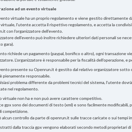
razione ad un evento virtuale
ento virtuale ha un proprio regolamento e viene gestito direttamente dagl
virtuale, l'utente accetta il rispettivo regolamento, e accetta la condivisi
.it con l'organizzatore dell'evento.
izzatore dell'evento può inoltre richiedere ulteriori dati personali se nec
o gara).
ento richiede un pagamento (paypal, bonifico o altro), ogni transazione vi
zzatore. L'organizzatore è responsabile per la fiscalità dell'operazione, e p
ento presente su Openrun.it è gestito dal relativo organizzatore sotto og
 è pienamente responsabile.
lsiasi problema differente da problemi tecnici del sistema, l'utente dovr
cate nel regolamento.
o virtuale non ha e non può avere carattere competitivo.
ce gpx sono dei documenti di testo (xml) e sono facilmente modificabili, 
di competizione.
è alcun controllo da parte di openrun.it sulle tracce caricate o sui tempi 
 estratti dalla traccia gpx vengono elaborati secondo metodi proprietari di 