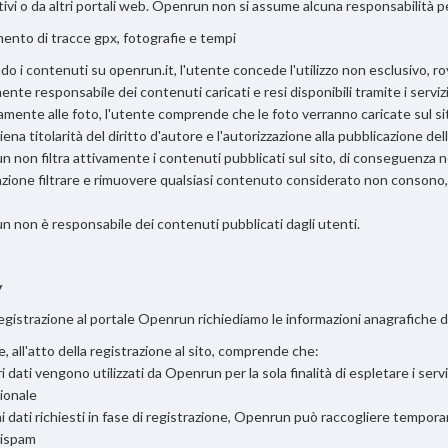
tivi o da altri portali web. Openrun non si assume alcuna responsabilità pe
ento di tracce gpx, fotografie e tempi
do i contenuti su openrun.it, l'utente concede l'utilizzo non esclusivo, ro
ente responsabile dei contenuti caricati e resi disponibili tramite i servizi
amente alle foto, l'utente comprende che le foto verranno caricate sul sit
iena titolarità del diritto d'autore e l'autorizzazione alla pubblicazione del
 non filtra attivamente i contenuti pubblicati sul sito, di conseguenza no
zione filtrare e rimuovere qualsiasi contenuto considerato non consono, in
 non è responsabile dei contenuti pubblicati dagli utenti.
y
registrazione al portale Openrun richiediamo le informazioni anagrafiche di
e, all'atto della registrazione al sito, comprende che:
ri dati vengono utilizzati da Openrun per la sola finalità di espletare i serv
ionale
 ai dati richiesti in fase di registrazione, Openrun può raccogliere tempo
tispam