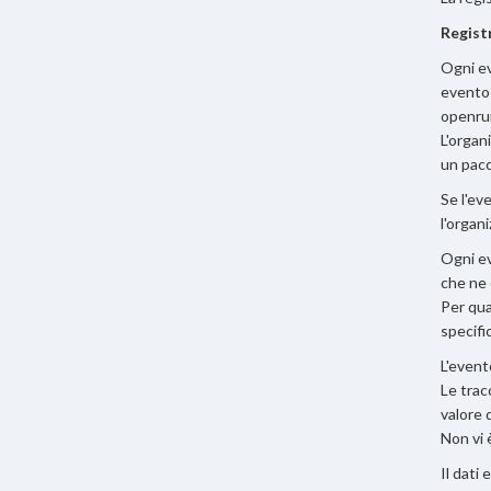
Regist
Ogni ev
evento 
openrun
L'organ
un pacc
Se l'ev
l'organi
Ogni ev
che ne
Per qua
specifi
L'event
Le trac
valore 
Non vi 
Il dati